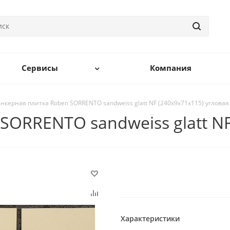
Сервисы
Компания
нкерная плитка Roben SORRENTO sandweiss glatt NF (240x9x71x115) угловая
SORRENTO sandweiss glatt NF
Характеристики