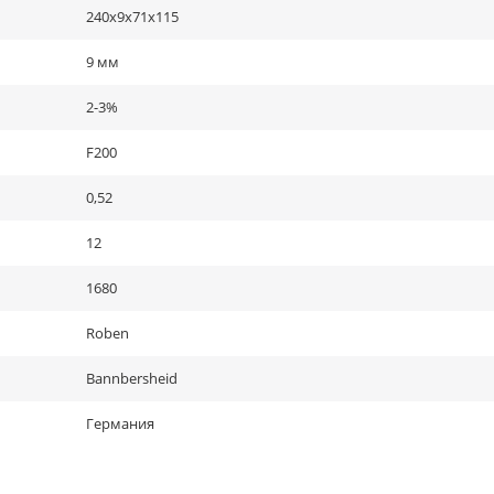
240x9x71x115
9 мм
2-3%
F200
0,52
12
1680
Roben
Bannbersheid
Германия