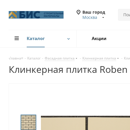
Ваш город
Москва
Каталог
Акции
√лавна¤
-
Каталог
-
Фасадная плитка
-
Клинкерная плитка
-
Кли
Клинкерная плитка Roben 