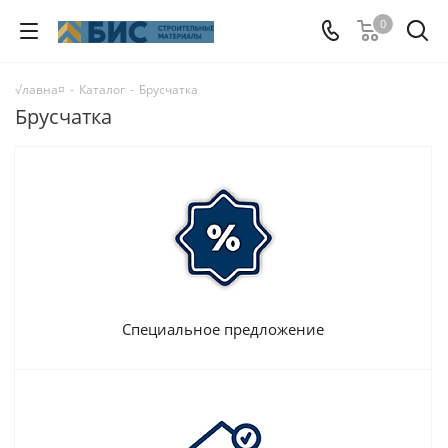
0
√лавна¤
-
Каталог
-
Брусчатка
Брусчатка
Специальное предложение