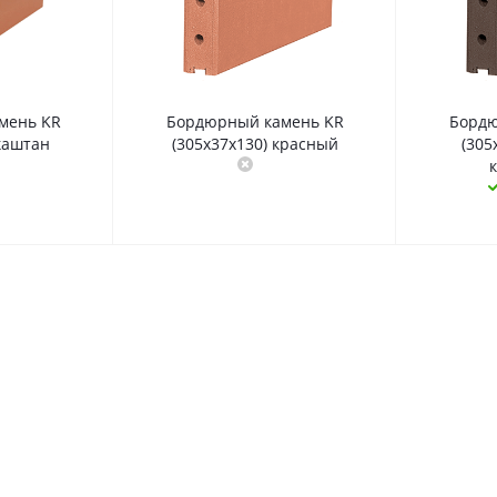
мень KR
Бордюрный камень KR
Бордю
 каштан
(305х37х130) красный
(305