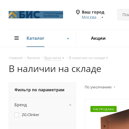
Ваш город
Москва
Каталог
Акции
√лавна¤
-
Каталог
-
Брусчатка
-
В наличии на складе
В наличии на складе
По умолчанию
Фильтр по параметрам
Бренд
РАСПРОДАЖА
ZG Clinker