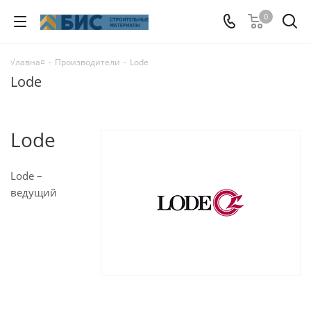
0
√лавна¤
-
Производители
-
Lode
Lode
Lode
Lode –
ведущий