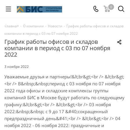
0
√лавна¤
-
О компании
-
Новости
-
График работы офисов и складов
компании в период с 03 по 07 ноября 2022
График работы офисов и складов
компании в период с 03 по 07 ноября
2022
3 ноября 2022
Уважаемые друзья и партнеры!&lt;br&gt;<br /> &lt;br&gt;
<br /> В&nbsp;&nbsp;период с 03 ноября по 07 ноября
2022 года офисы и складские комплексы группы
компаний БИС в Москве будут работать по следующему
графику:&lt;br&gt;<br /> &lt;br&gt;<br /> 03 ноября
2022:&nbsp;&nbsp; с 9 до 17 &#40;сокращенный
предпраздничный день&#41;<br /> &lt;br&gt;<br /> 04
ноября 2022 - 06 ноября 2022: праздничные и