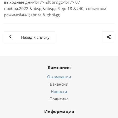
выходные дни<br /> &lt;br&gt;<br /> 07
ноября.2022:&nbsp;&nbsp;с 9 до 18 &#40;в обычном
режиме&#41;<br /> &lt;br&gt;
Назад к списку
Компания
О компании
Вакансии
Новости
Политика
Информация